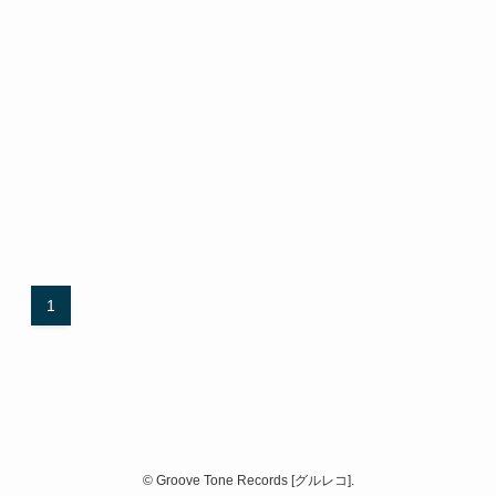
1
©
Groove Tone Records [グルレコ].