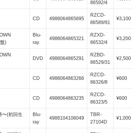
86592/4
RZCD-
CD
4988064865895
¥3,100
86589/91
KNOWN
Blu-
RZXD-
4988064865321
¥3,200
定盤)
ray
86532/4
KNOWN
RZBD-
DVD
4988064865291
¥2,500
86529/31
RZCD-
CD
4988064863266
¥600
86326/8
RZCD-
CD
4988064863235
¥600
86323/5
sの奇跡〜(初回生
Blu-
TBR-
4988104106049
¥1,000
ray
27104D