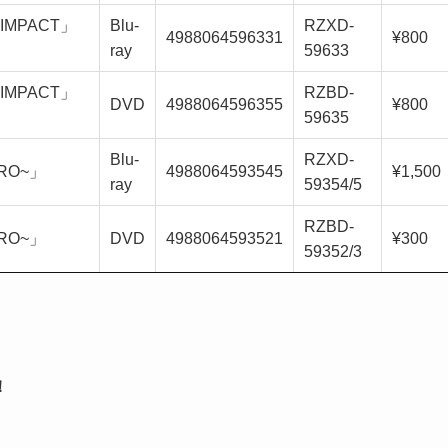
E IMPACT」
Blu-
RZXD-
4988064596331
¥800
ray
59633
E IMPACT」
RZBD-
DVD
4988064596355
¥800
59635
Blu-
RZXD-
ERO~」
4988064593545
¥1,500
ray
59354/5
RZBD-
ERO~」
DVD
4988064593521
¥300
59352/3
！