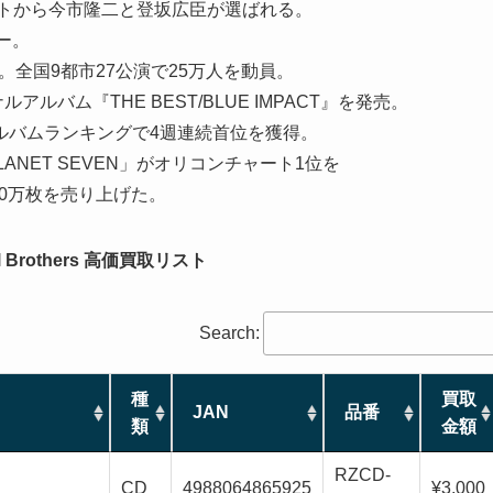
ァイナリストから今市隆二と登坂広臣が選ばれる。
ュー。
。全国9都市27公演で25万人を動員。
アルバム『THE BEST/BLUE IMPACT』を発売。
ルバムランキングで4週連続首位を獲得。
LANET SEVEN」がオリコンチャート1位を
初動50万枚を売り上げた。
l Brothers 高価買取リスト
Search:
種
買取
JAN
品番
類
金額
RZCD-
CD
4988064865925
¥3,000