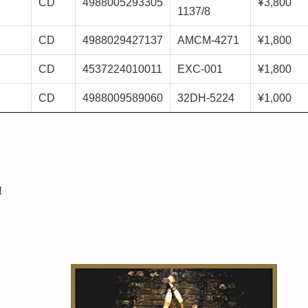
CD
4988005293305
¥3,800
1137/8
CD
4988029427137
AMCM-4271
¥1,800
CD
4537224010011
EXC-001
¥1,800
CD
4988009589060
32DH-5224
¥1,000
！