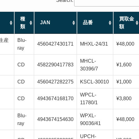
Search:
種
買取金
JAN
品番
類
額
完全生産
Blu-
4560427430171
MHXL-24/31
¥48,000
ray
MHCL-
CD
4582290417783
¥1,600
30396/7
CD
4560427282275
KSCL-30010
¥1,000
WPCL-
CD
4943674168170
¥3,800
11780/1
Blu-
WPXL-
4943674154630
¥48,000
ray
90036/41
UPCH-